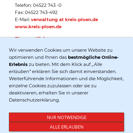
Telefon: 04522 743 -0
Fax: 04522 743-492
E-Mail:
verwaltung at kreis-ploen.de
www.kreis-ploen.de
Ehrenamtlich
Lutz Hagenau
Wir verwenden Cookies um unsere Website zu
Am Klostergarten 4
optimieren und Ihnen das
bestmögliche Online-
24211 Preetz
Erlebnis
zu bieten. Mit dem Klick auf
„Alle
Tel:
0176 / 46529557
erlauben“
erklären Sie sich damit einverstanden.
Weiterführende Informationen und die Möglichkeit,
einzelne Cookies zuzulassen oder sie zu
deaktivieren, erhalten Sie in unserer
Datenschutzerklärung.
Kontakte
Datenschutz
NUR NOTWENDIGE
Impressum
ALLE ERLAUBEN
Über uns